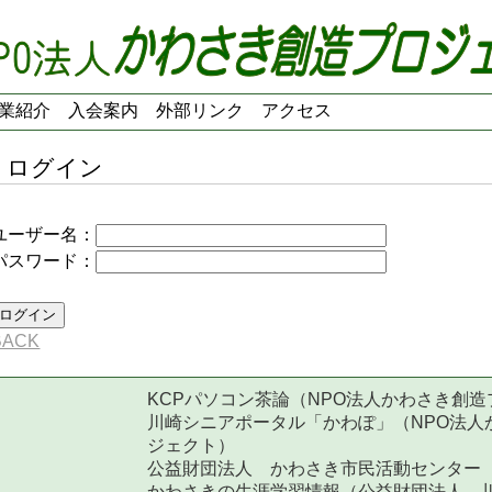
業紹介
入会案内
外部リンク
アクセス
ログイン
ユーザー名：
パスワード：
BACK
KCPパソコン茶論（NPO法人かわさき創
川崎シニアポータル「かわぽ」（NPO法人
ジェクト）
公益財団法人 かわさき市民活動センター
かわさきの生涯学習情報（公益財団法人 